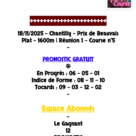
+++++++++++++++++++++++
18/11/2025 - Chantilly - Prix de Beauvais
Plat - 1600m | Réunion 1 - Course n°5
-
PRONOSTIC GRATUIT
@
En Progrès : 06 - 05 - 01
Indice de Forme : 08 - 11 - 10
Tocards :
09 - 03 - 12 - 02
-
Espace Abonnés
-
Le Gagnant
12