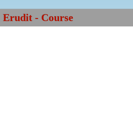
Erudit - Course