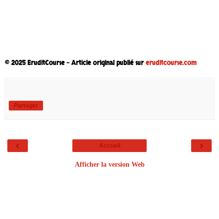
© 2025 EruditCourse – Article original publié sur
eruditcourse.com
Partager
‹
›
Accueil
Afficher la version Web