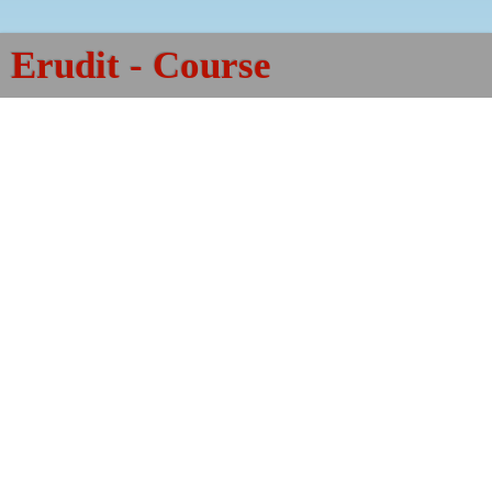
Erudit - Course