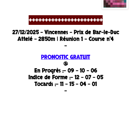
+++++++++++++++++++++++
27/12/2025 - Vincennes - Prix de Bar-le-Duc
Attelé - 2850m | Réunion 1 - Course n°4
-
PRONOSTIC GRATUIT
@
En Progrès :- 09 - 10 - 06
Indice de Forme :- 12 - 07 - 05
Tocards :-
11 - 15 - 04 - 01
-