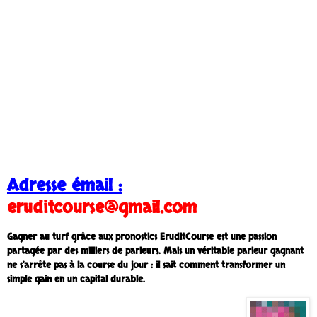
A
dresse émail :
eruditcourse@gmail.com
Gagner au
turf
grâce aux
pronostics EruditCourse
est une passion
partagée par des milliers de parieurs. Mais un véritable
parieur gagnant
ne s’arrête pas à la course du jour : il sait comment transformer un
simple gain en un
capital durable
.