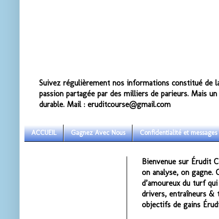
Suivez régulièrement nos informations constitué de l
passion partagée par des milliers de parieurs. Mais un
durable. Mail : eruditcourse@gmail.com
ACCUEIL
Gagnez Avec Nous
Confidentialité et messages
Bienvenue sur Érudit Cou
on analyse, on gagne. 
d’amoureux du turf qui 
drivers, entraîneurs &
objectifs de gains Éru