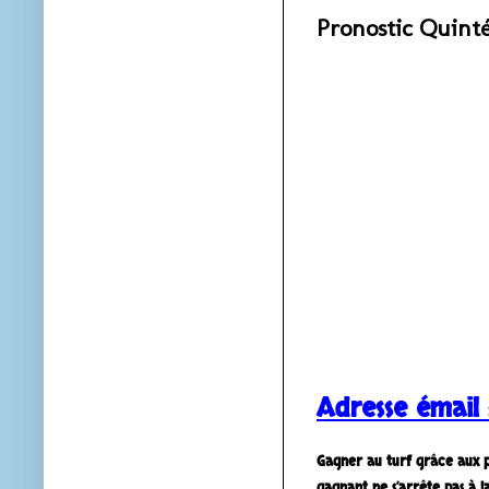
Pronostic Quin
A
dresse émail 
Gagner au
turf
grâce aux
gagnant
ne s’arrête pas à 