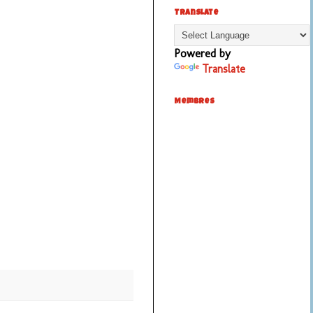
Translate
Powered by
Translate
Membres