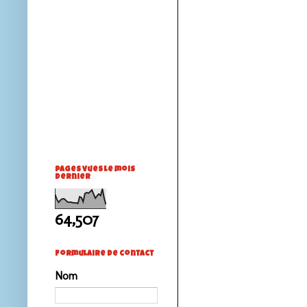
Pages vues le mois
dernier
64,507
Formulaire de contact
Nom