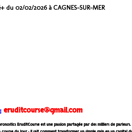
té+ du 02/02/2026 à CAGNES-SUR-MER
:
eruditcourse@gmail.com
pronostics EruditCourse
est une passion partagée par des milliers de parieurs.
la course du jour : il sait comment transformer un simple gain en un
capital d