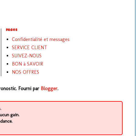
Pages
Confidentialité et messages
SERVICE CLIENT
SUIVEZ-NOUS
BON à SAVOIR
NOS OFFRES
ronostic. Fourni par
Blogger
.
.
aucun gain.
ndance.