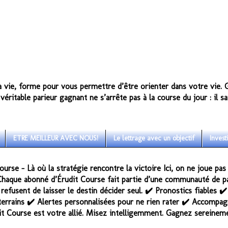
a vie, forme pour vous permettre d’être orienter dans votre vie. 
 véritable parieur gagnant ne s’arrête pas à la course du jour : il
ETRE MEILLEUR AVEC NOUS!
Le lettrage avec un objectif
Invest
rse – Là où la stratégie rencontre la victoire Ici, on ne joue pas a
Chaque abonné d’Érudit Course fait partie d’une communauté de pa
refusent de laisser le destin décider seul. ✔️ Pronostics fiables ✔
 terrains ✔️ Alertes personnalisées pour ne rien rater ✔️ Accom
dit Course est votre allié. Misez intelligemment. Gagnez sereineme