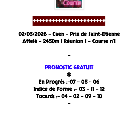
+++++++++++++++++++++++
02/03/2026 - Caen - Prix de Saint-Etienne
Attelé - 2450m | Réunion 1 - Course n°1
-
PRONOSTIC GRATUIT
@
En Progrès :-07 - 05 - 06
Indice de Forme :- 03 - 11 - 12
Tocards :-
04 - 02 - 09 - 10
-