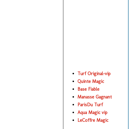
Turf Original-vip
Quinte Magic
Base Fiable
Manasse Gagnant
ParisDu Turf
Aqua Magic vip
LeCoffre Magic