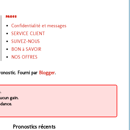
Pages
Confidentialité et messages
SERVICE CLIENT
SUIVEZ-NOUS
BON à SAVOIR
NOS OFFRES
ronostic. Fourni par
Blogger
.
.
aucun gain.
ndance.
Pronostics récents