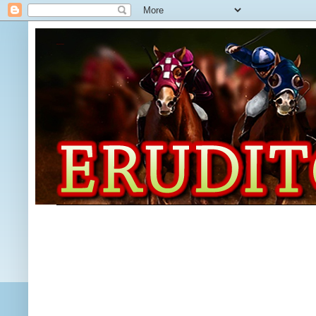
Erudit - Course