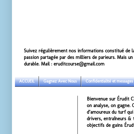
Suivez régulièrement nos informations constitué de l
passion partagée par des milliers de parieurs. Mais un
durable. Mail : eruditcourse@gmail.com
ACCUEIL
Gagnez Avec Nous
Confidentialité et messages
Bienvenue sur Érudit Cou
on analyse, on gagne. 
d’amoureux du turf qui 
drivers, entraîneurs &
objectifs de gains Éru