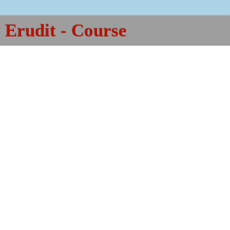
Erudit - Course