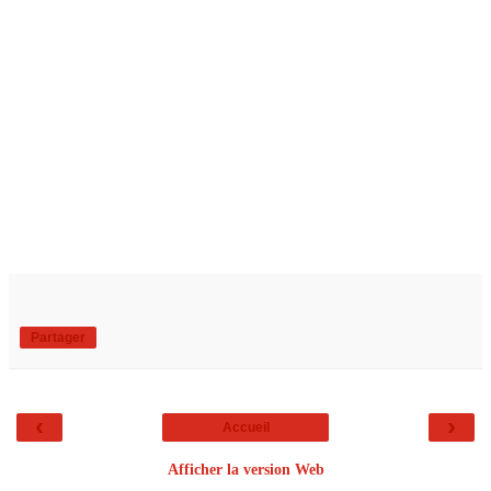
Partager
‹
›
Accueil
Afficher la version Web