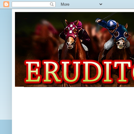
Erudit - Course