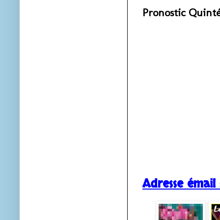
Pronostic Quint
A
dresse émail 