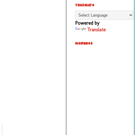
Translate
Powered by
Translate
Membres