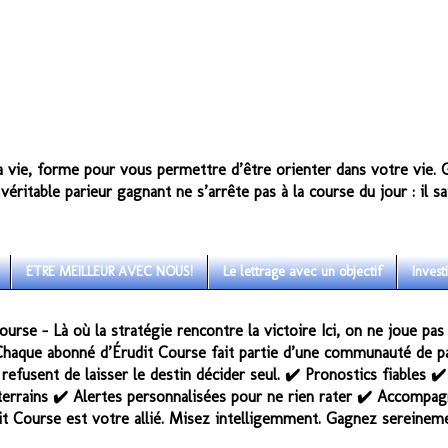
a vie, forme pour vous permettre d’être orienter dans votre vie. 
 véritable parieur gagnant ne s’arrête pas à la course du jour : il
ETRE MEILLEUR AVEC NOUS!
Le lettrage avec un objectif
Invest
rse – Là où la stratégie rencontre la victoire Ici, on ne joue pas a
Chaque abonné d’Érudit Course fait partie d’une communauté de pa
refusent de laisser le destin décider seul. ✔️ Pronostics fiables ✔
 terrains ✔️ Alertes personnalisées pour ne rien rater ✔️ Accom
dit Course est votre allié. Misez intelligemment. Gagnez sereineme