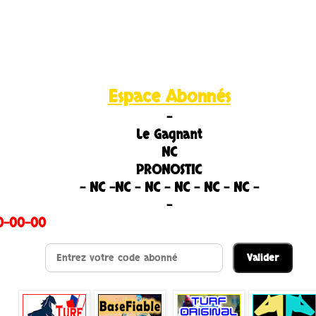
Espace Abonnés
-
Le Gagnant
NC
PRONOSTIC
- NC -NC - NC - NC - NC - NC -
-
0-00-00
Valider