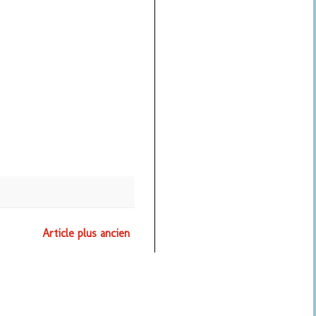
Article plus ancien